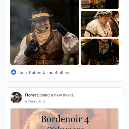
Jana, Ruben_k and 4 others
Floret
posted a new event.
a week ago