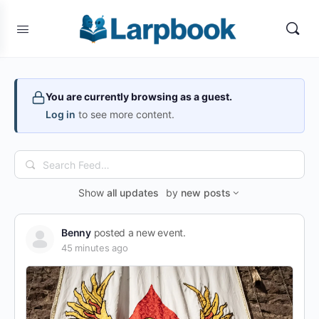
You are currently browsing as a guest.
Log in
to see more content.
Search
Feed…
Show
all updates
by
new posts
Benny
posted a new event.
45 minutes ago