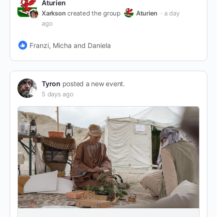
Aturien
Xarkson
created the group
Aturien
a day
ago
Franzi, Micha and Daniela
Tyron
posted a new event.
5 days ago