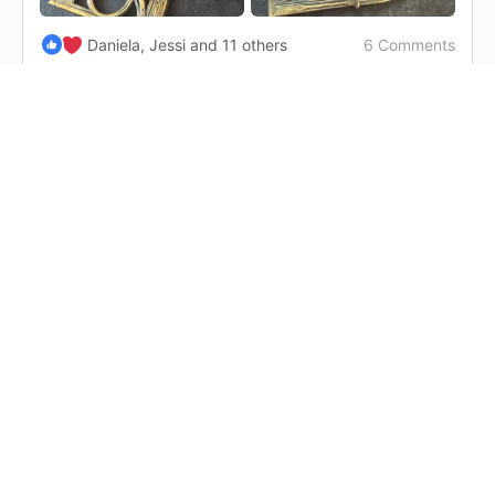
6 Comments
Daniela, Jessi and 11 others
View more comments
Franzi
Ich LIEBE sie!
1
a week ago
Section31
Megahammergeil! Ich will auch so einen
60W Laser! Ich entdecke immernoch die
Möglichkeiten meines 10W Lasers (Holz
schneiden und gravieren,
Waffenbauschaumstoff schneiden und
gravieren, Glas gravieren, usw.), aber
auch seine Grenzen.
2
a week ago
Joschi