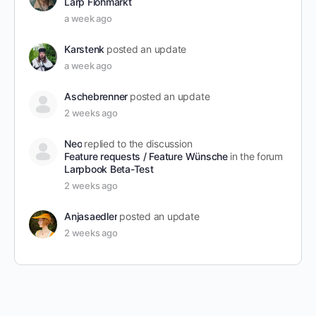
Larp Flohmarkt
a week ago
Karstenk
posted an update
a week ago
Aschebrenner
posted an update
2 weeks ago
Neo
replied to the discussion
Feature requests / Feature Wünsche
in the forum
Larpbook Beta-Test
2 weeks ago
Anjasaedler
posted an update
2 weeks ago