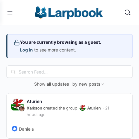
You are currently browsing as a guest.
Log in
to see more content.
Search
Feed…
Show
all updates
by
new posts
Aturien
Xarkson
created the group
Aturien
21
hours ago
Daniela