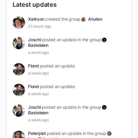
Latest updates
Xarkson
created the group
Aturien
21 hours ago
Joschi
posted an update in the group
Basteleien
a week ago
Floret
posted an update
a week ago
Floret
posted an update
a week ago
Joschi
posted an update in the group
Basteleien
a week ago
Peterplot
posted an update in the group