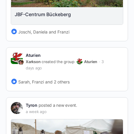
JBF-Centrum Bückeberg
Joschi, Daniela and Franzi
Aturien
Xarkson
created the group
Aturien
3
days ago
Sarah, Franzi and 2 others
Tyron
posted a new event.
a week ago