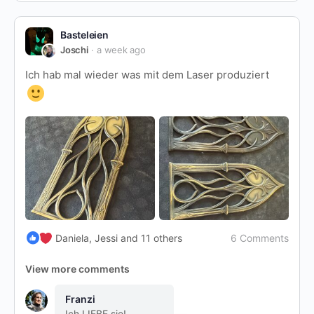
Basteleien
Joschi
a week ago
Ich hab mal wieder was mit dem Laser produziert
6 Comments
Daniela, Jessi and 11 others
View more comments
Franzi
Ich LIEBE sie!