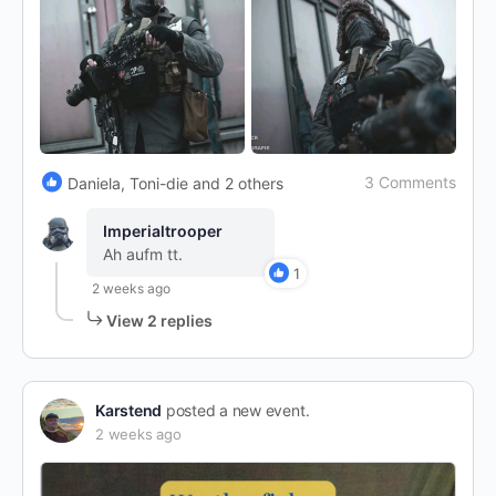
3 Comments
Daniela, Toni-die and 2 others
Imperialtrooper
Ah aufm tt.
1
2 weeks ago
View 2 replies
Karstend
posted a new event.
2 weeks ago