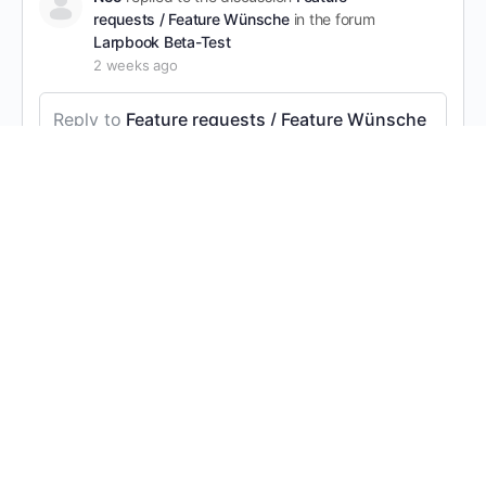
requests / Feature Wünsche
in the forum
Larpbook Beta-Test
2 weeks ago
Reply to
Feature requests / Feature Wünsche
Back to List-Feature for location search.
Maybe I am doing it wrong. But if I am in the app, I
can not find a way back to the list of locations
once I have selected one to take a closer look. I
need to start over with the List.
It would be nice if there was a “back” button or
link so that you can continue going through the
List.
Daniela, Imperialtrooper and 3 others
Anjasaedler
posted an update