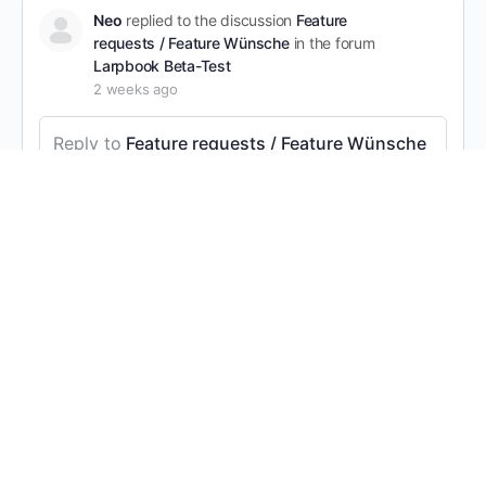
Neo
replied to the discussion
Feature
requests / Feature Wünsche
in the forum
Larpbook Beta-Test
2 weeks ago
Reply to
Feature requests / Feature Wünsche
Back to List-Feature for location search.
Maybe I am doing it wrong. But if I am in the app, I
can not find a way back to the list of locations
once I have selected one to take a closer look. I
need to start over with the List.
It would be nice if there was a “back” button or
link so that you can continue going through the
List.
Daniela, Imperialtrooper and 3 others