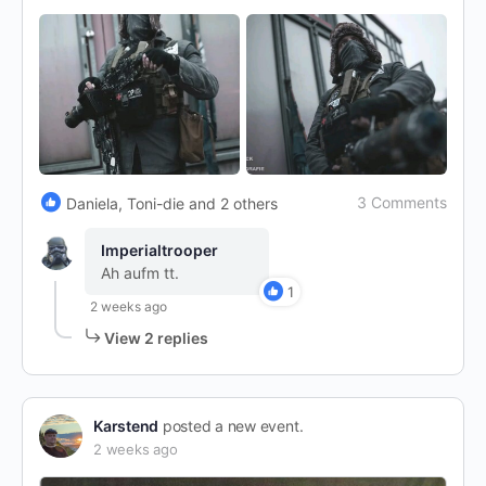
3 Comments
Daniela, Toni-die and 2 others
Imperialtrooper
Ah aufm tt.
1
2 weeks ago
View 2 replies
Karstend
posted a new event.
2 weeks ago