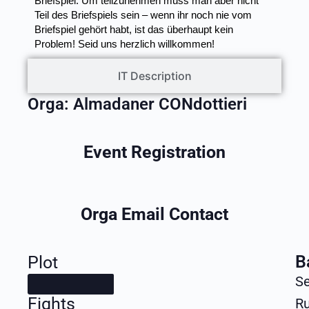
Briefspiel. Um teilzunehmen muss man aber nicht
Teil des Briefspiels sein – wenn ihr noch nie vom
Briefspiel gehört habt, ist das überhaupt kein
Problem! Seid uns herzlich willkommen!
IT Description
Orga:
Almadaner CONdottieri
Event Registration
Orga Email Contact
B
Plot
Se
Fights
R