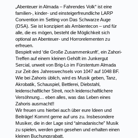
„Abenteuer in Almada – Fahrendes Volk“ ist eine
familien-, kinder- und einsteigerfreundliche LARP
Convention im Setting von Das Schwarze Auge
(DSA). Sie ist konzipiert als Ambientecon – und für
alle, die es mögen, besteht die Möglichkeit sich
optional an Abenteuer- und Horrorelementen zu
erfreuen.
Bespielt wird ‘die Große Zusammenkunft’, ein Zahori-
Treffen auf einem kleinen Gehöft im Junkergut
Sercial, unweit von Brig-Lo im Fürstentum Almada
zur Zeit des Jahreswechsels von 1047 auf 1048 BF.
Wie bei Zahoris üblich, wird es Musik geben, Tanz,
Akrobatik, Schauspiel, Bettlerei, Diebstahl,
leidenschaftlicher Streit, noch leidenschaftlichere
Versöhnung… eben alles, was das Leben eines
Zahoris ausmacht!!
Wir freuen uns hierbei auch über eure Ideen und
Beiträge! Kommt gerne auf uns zu. Insbesondere
Musiker, die in der Lage sind “almadanische” Musik
zu spielen, werden gern gesehen und erhalten einen
kleinen Buchungsrabatt.