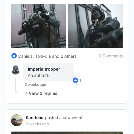
3 Comments
Daniela, Toni-die and 2 others
Imperialtrooper
Ah aufm tt.
1
2 weeks ago
View 2 replies
Karstend
posted a new event.
2 weeks ago