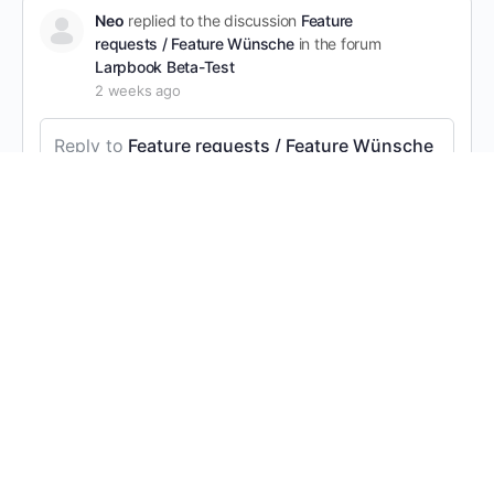
Neo
replied to the discussion
Feature
requests / Feature Wünsche
in the forum
Larpbook Beta-Test
2 weeks ago
Reply to
Feature requests / Feature Wünsche
Back to List-Feature for location search.
Maybe I am doing it wrong. But if I am in the app, I
can not find a way back to the list of locations
once I have selected one to take a closer look. I
need to start over with the List.
It would be nice if there was a “back” button or
link so that you can continue going through the
List.
Daniela, Imperialtrooper and 3 others