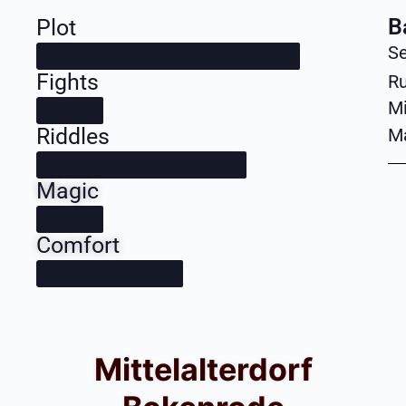
B
Plot
Se
Fights
R
M
Riddles
M
Magic
Comfort
Mittelalterdorf