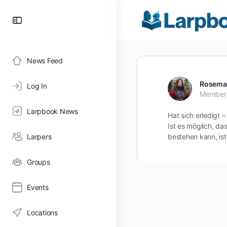
Toggle
Side
Panel
News Feed
Rosema
Log In
Member
Larpbook News
Hat sich erledigt 
Ist es möglich, da
Larpers
bestehen kann, ist 
Groups
Events
Locations