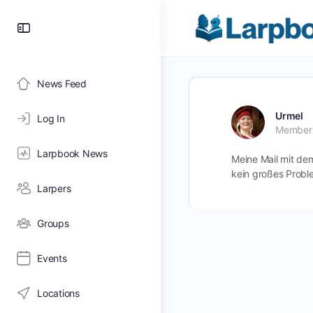
Toggle
Side
Panel
News Feed
Urmel
Log In
Member
Larpbook News
Meine Mail mit dem
kein großes Problem
Larpers
Groups
Events
Locations