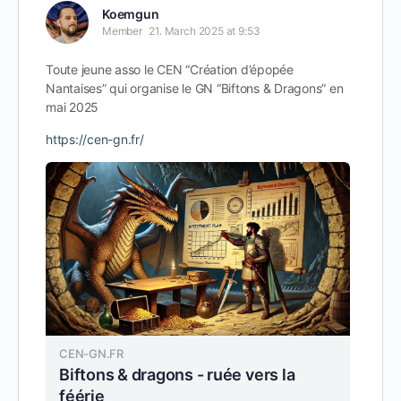
Koemgun
Member
21. March 2025 at 9:53
Toute jeune asso le CEN “Création d’épopée
Nantaises” qui organise le GN “Biftons & Dragons” en
mai 2025
https://cen-gn.fr/
CEN-GN.FR
Biftons & dragons - ruée vers la
féérie