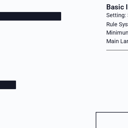
Basic 
Setting:
Rule Sy
Minimu
Main La