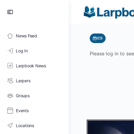
News Feed
ICS
Log In
Please log in to se
Larpbook News
Larpers
Groups
Events
Locations