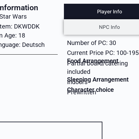
Information
Player Info
Star Wars
stem:
DKWDDK
NPC Info
m Age:
18
Number of PC:
30
nguage:
Deutsch
Current Price PC:
100-195
Food Arrangement
Partial board/catering
included
Sleeping Arrangement
Indoors
Character choice
Prewritten