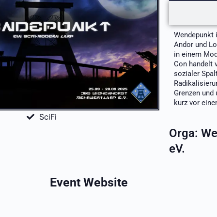
Wendepunkt is
Andor und Los
in einem Mod
Con handelt v
sozialer Spal
Radikalisier
Grenzen und 
kurz vor ein
SciFi
Orga:
We
eV.
Event Website