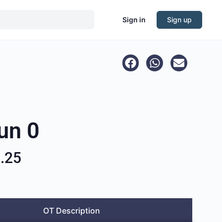
Sign in
Sign up
un 0
.25
OT Description