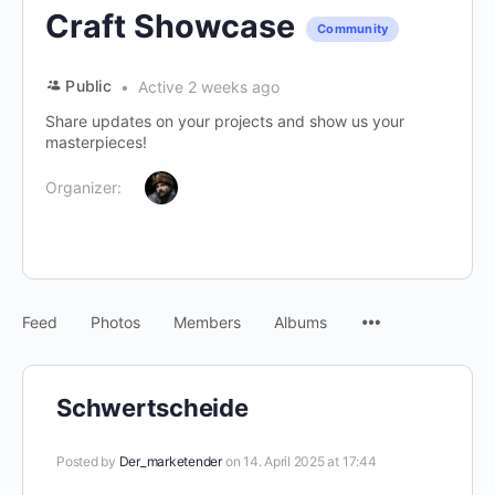
Craft Showcase
Community
Public
Active 2 weeks ago
Share updates on your projects and show us your
masterpieces!
Organizer:
Menu
Feed
Photos
Members
Albums
Items
Schwertscheide
Posted by
Der_marketender
on 14. April 2025 at 17:44