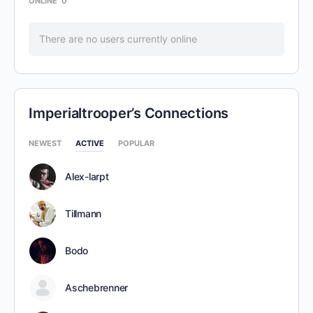
ONLINE
0
There are no users currently online
Imperialtrooper’s Connections
NEWEST
ACTIVE
POPULAR
Alex-larpt
Tillmann
Bodo
Aschebrenner