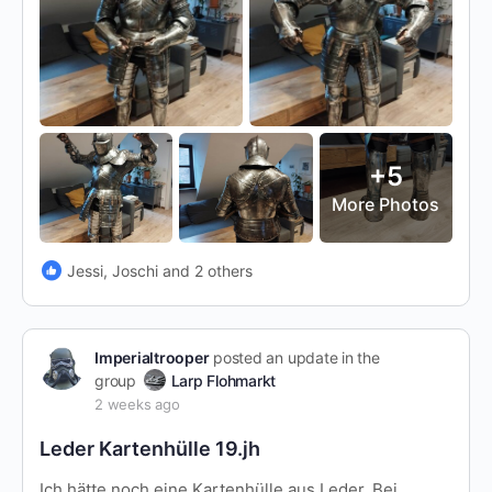
+5
More Photos
Jessi, Joschi and 2 others
Imperialtrooper
posted an update in the
group
Larp Flohmarkt
2 weeks ago
Leder Kartenhülle 19.jh
Ich hätte noch eine Kartenhülle aus Leder. Bei