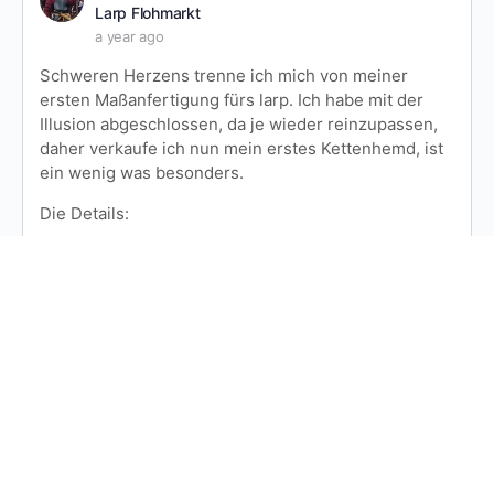
Larp Flohmarkt
a year ago
Schweren Herzens trenne ich mich von meiner
ersten Maßanfertigung fürs larp. Ich habe mit der
Illusion abgeschlossen, da je wieder reinzupassen,
daher verkaufe ich nun mein erstes Kettenhemd, ist
ein wenig was besonders.
Die Details:
Alu Ringe stumpf gestoßen
Muster: Japanisch 12 in 1
Vorne geschlitzt
Es hat 2 kleinere Löcher, Ersatzringe liegen…
Read more