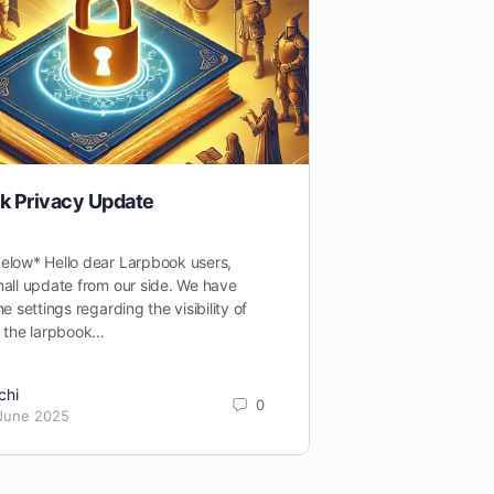
k Privacy Update
450 beta-test
plugin test
low* Hello dear Larpbook users,
all update from our side. We have
*German below* A
e settings regarding the visibility of
We’re now at almos
n the larpbook…
incredibly fantasti
chi
joschi
0
 June 2025
14. March