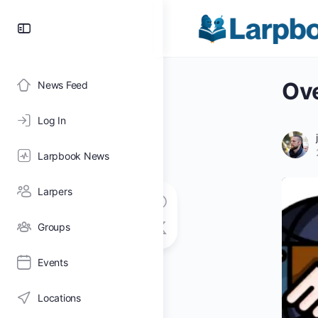
Toggle
Side
Panel
Ove
News Feed
Log In
Larpbook News
Larpers
Groups
Events
Locations