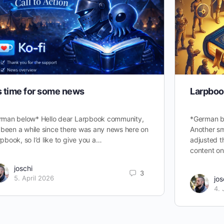
’s time for some news
Larpboo
rman below* Hello dear Larpbook community,
*German be
s been a while since there was any news here on
Another sm
pbook, so I’d like to give you a…
adjusted th
content o
joschi
3
5. April 2026
jos
4.