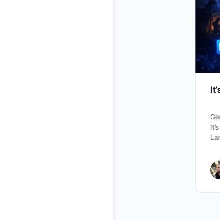
It
Ge
It’
Lar