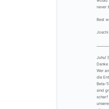
would 
never b
Best wi
Joschi
_______
Juhu! 
Danke 
Wer an
die En
Beta-T
sind g
scharf
unsere