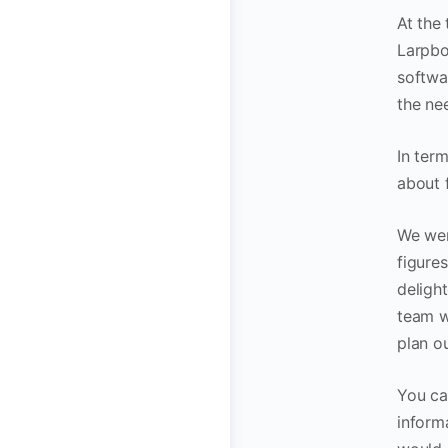
At the 
Larpbo
softwar
the ne
In ter
about 
We wer
figure
deligh
team w
plan ou
You ca
inform