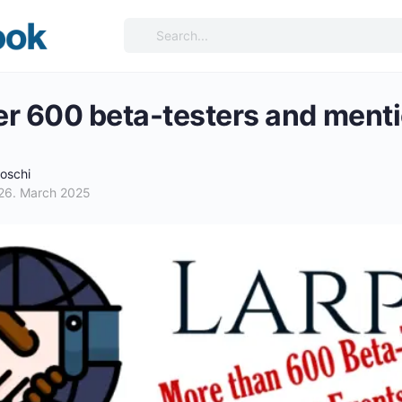
Search
for:
r 600 beta-testers and ment
joschi
26. March 2025