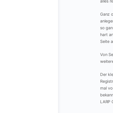
alles 
Ganz o
anlege
so gan
hart a
Seite 
Von Se
weiter
Der kl
Regist
mal vo
bekann
LARP G