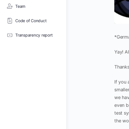
Team
Code of Conduct
Transparency report
*Germ
Yay! A
Thanks
If you
smalle
we hav
even b
test sy
the wo