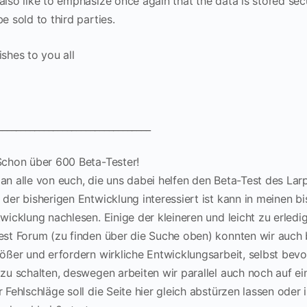
also like to emphasize once again that the data is stored se
e sold to third parties.
shes to you all
_________________________________
Schon über 600 Beta-Tester!
an alle von euch, die uns dabei helfen den Beta-Test des L
 der bisherigen Entwicklung interessiert ist kann in meinen b
twicklung nachlesen. Einige der kleineren und leicht zu erle
est Forum (zu finden über die Suche oben) konnten wir auch
rößer und erfordern wirkliche Entwicklungsarbeit, selbst bevor
 zu schalten, deswegen arbeiten wir parallel auch noch auf e
r Fehlschläge soll die Seite hier gleich abstürzen lassen oder