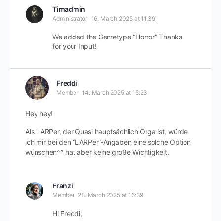
Timadmin
Administrator
16. March 2025 at 11:39
We added the Genretype “Horror” Thanks
for your Input!
Freddi
Member
14. March 2025 at 15:23
Hey hey!
Als LARPer, der Quasi hauptsächlich Orga ist, würde
ich mir bei den “LARPer”-Angaben eine solche Option
wünschen^^ hat aber keine große Wichtigkeit.
Franzi
Member
28. March 2025 at 16:39
Hi Freddi,