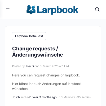
Larpbook Beta-Test
Change requests /
Änderungswünsche
Posted by
Joschi
on 10. March 2025 at 11:24
Here you can request changes on larpbook.
Hier könnt ihr euch Änderungen auf larpbook
wünschen.
Joschi
replied
1 year, 3 months ago
13 Members
·
35 Replies