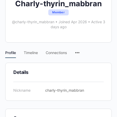
Charly-thyrin_mabbran
Member
@charly-thyrin_mabbran
•
Joined Apr 2026
•
Active 3
days ago
Menu
Profile
Timeline
Connections
Items
Details
Nickname
charly-thyrin_mabbran