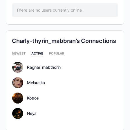
There are no users currently online
Charly-thyrin_mabbran’s Connections
NEWEST
ACTIVE
POPULAR
Ragnar_mabthorin
Melauska
Kotros
Neya