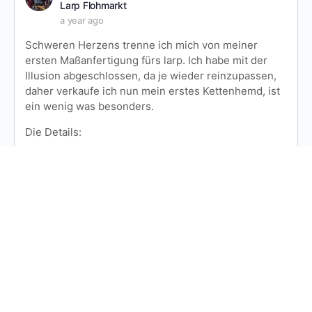
Larp Flohmarkt
a year ago
Schweren Herzens trenne ich mich von meiner
ersten Maßanfertigung fürs larp. Ich habe mit der
Illusion abgeschlossen, da je wieder reinzupassen,
daher verkaufe ich nun mein erstes Kettenhemd, ist
ein wenig was besonders.
Die Details:
Alu Ringe stumpf gestoßen
Muster: Japanisch 12 in 1
Vorne geschlitzt
Es hat 2 kleinere Löcher, Ersatzringe liegen…
Read more